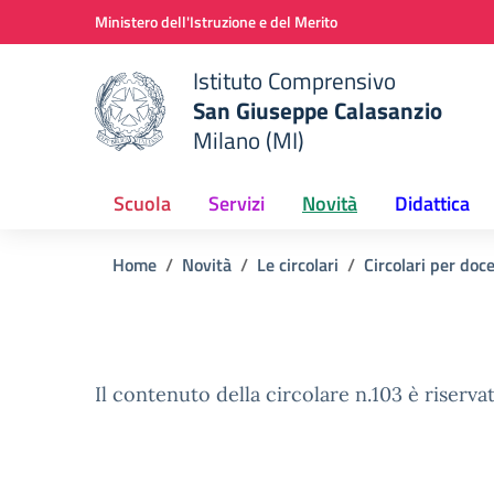
Vai ai contenuti
Vai al menu di navigazione
Vai al footer
Ministero dell'Istruzione e del Merito
Istituto Comprensivo
San Giuseppe Calasanzio
Milano (MI)
e della scuola
— Visita la pagina iniziale del
Scuola
Servizi
Novità
Didattica
Home
Novità
Le circolari
Circolari per doc
Il contenuto della circolare n.103 è riservat