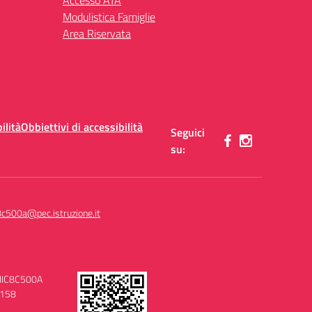
Accesso ATA
Modulistica Famiglie
Area Riservata
ilità
Obbiettivi di accessibilità
Seguici
su:
8c500a@pec.istruzione.it
MIIC8C500A
0158