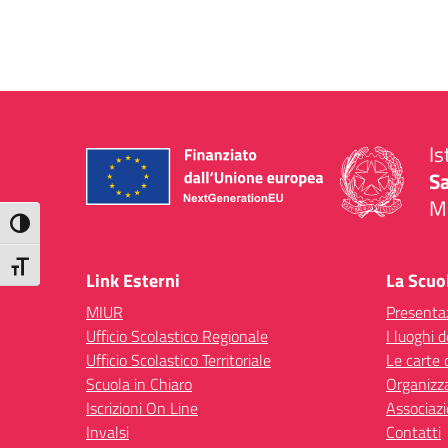
Is
S
Mi
Attiva/disattiva alto contrasto
— 
Attiva/disattiva dimensione testo
Link Esterni
La Scuo
MIUR
Presenta
Ufficio Scolastico Regionale
I luoghi d
Ufficio Scolastico Territoriale
Le carte 
Scuola in Chiaro
Organizz
Iscrizioni On Line
Associazi
Invalsi
Contatti