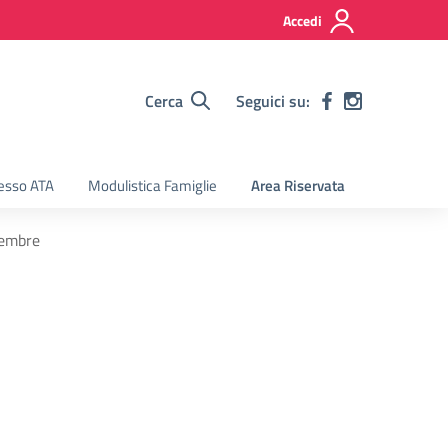
Accedi
Cerca
Seguici su:
esso ATA
Modulistica Famiglie
Area Riservata
cembre