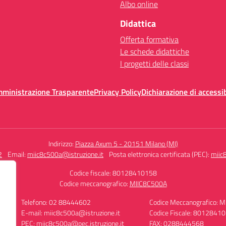
Albo online
Didattica
Offerta formativa
Le schede didattiche
I progetti delle classi
mministrazione Trasparente
Privacy Policy
Dichiarazione di accessib
Indirizzo:
Piazza Axum 5 - 20151 Milano (MI)
2
Email:
miic8c500a@istruzione.it
Posta elettronica certificata (PEC):
miic
Codice fiscale: 80128410158
Codice meccanografico:
MIIC8C500A
Telefono: 02 88444602
Codice Meccanografico: 
E-mail: miic8c500a@istruzione.it
Codice Fiscale: 8012841
PEC: miic8c500a@pec.istruzione.it
FAX: 0288444568