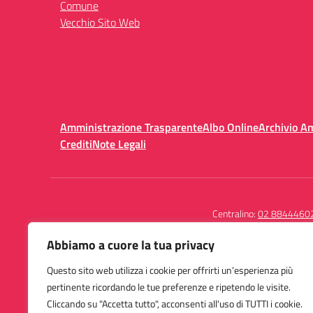
Comune
Vecchio Sito Web
Amministrazione Trasparente
Albo Online
Archivio A
Crediti
Note Legali
Centralino:
02 8844460
Abbiamo a cuore la tua privacy
Questo sito web utilizza i cookie per offrirti un’esperienza più
Istituto Comprensivo
pertinente ricordando le tue preferenze e ripetendo le visite.
San Giuseppe Calasanzio
Cliccando su "Accetta tutto", acconsenti all'uso di TUTTI i cookie.
Piazza Axum 5 - 20151 Milano (MI)