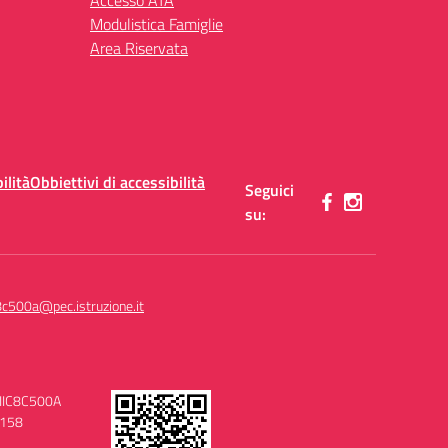
Accesso ATA
Modulistica Famiglie
Area Riservata
ilità
Obbiettivi di accessibilità
Seguici
su:
8c500a@pec.istruzione.it
MIIC8C500A
0158