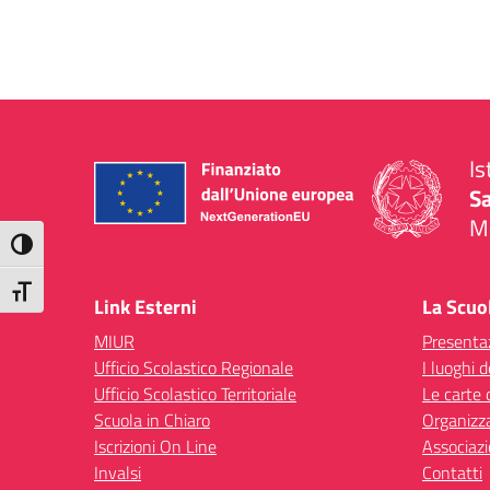
Is
S
Mi
Attiva/disattiva alto contrasto
— 
Attiva/disattiva dimensione testo
Link Esterni
La Scuo
MIUR
Presenta
Ufficio Scolastico Regionale
I luoghi d
Ufficio Scolastico Territoriale
Le carte 
Scuola in Chiaro
Organizz
Iscrizioni On Line
Associazi
Invalsi
Contatti