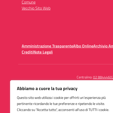
Comune
Vecchio Sito Web
Amministrazione Trasparente
Albo Online
Archivio A
Crediti
Note Legali
Centralino:
02 8844460
Abbiamo a cuore la tua privacy
Questo sito web utilizza i cookie per offrirti un’esperienza più
Istituto Comprensivo
pertinente ricordando le tue preferenze e ripetendo le visite.
San Giuseppe Calasanzio
Cliccando su "Accetta tutto", acconsenti all'uso di TUTTI i cookie.
Piazza Axum 5 - 20151 Milano (MI)