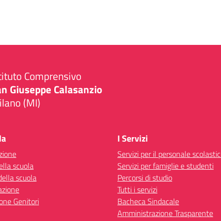
tituto Comprensivo
an Giuseppe Calasanzio
lano (MI)
Visita la pagina iniziale della scuola
la
I Servizi
zione
Servizi per il personale scolasti
ella scuola
Servizi per famiglie e studenti
della scuola
Percorsi di studio
azione
Tutti i servizi
one Genitori
Bacheca Sindacale
Amministrazione Trasparente