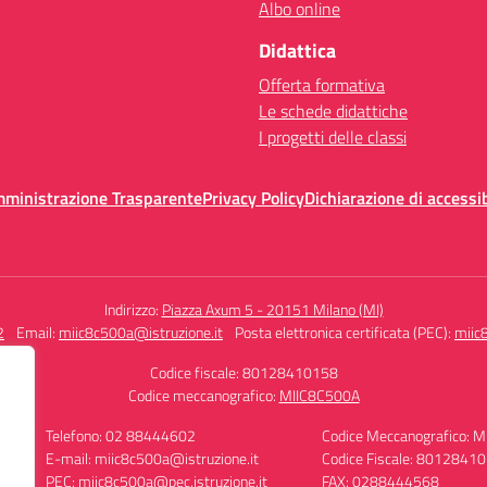
Albo online
Didattica
Offerta formativa
Le schede didattiche
I progetti delle classi
mministrazione Trasparente
Privacy Policy
Dichiarazione di accessib
Indirizzo:
Piazza Axum 5 - 20151 Milano (MI)
2
Email:
miic8c500a@istruzione.it
Posta elettronica certificata (PEC):
miic
Codice fiscale: 80128410158
Codice meccanografico:
MIIC8C500A
Telefono: 02 88444602
Codice Meccanografico: 
E-mail: miic8c500a@istruzione.it
Codice Fiscale: 8012841
PEC: miic8c500a@pec.istruzione.it
FAX: 0288444568