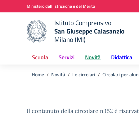
Vai ai contenuti
Vai al menu di navigazione
Vai al footer
Ministero dell'Istruzione e del Merito
Istituto Comprensivo
San Giuseppe Calasanzio
Milano (MI)
e della scuola
— Visita la pagina iniziale del
Scuola
Servizi
Novità
Didattica
Home
Novità
Le circolari
Circolari per alun
Il contenuto della circolare n.152 è riservat