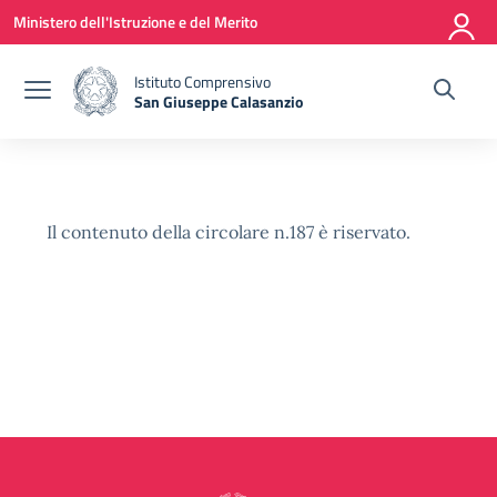
Vai ai contenuti
Vai al menu di navigazione
Vai al footer
Ministero dell'Istruzione e del Merito
Istituto Comprensivo
San Giuseppe Calasanzio
— Visita la pagina iniziale della scuola
Il contenuto della circolare n.187 è riservato.