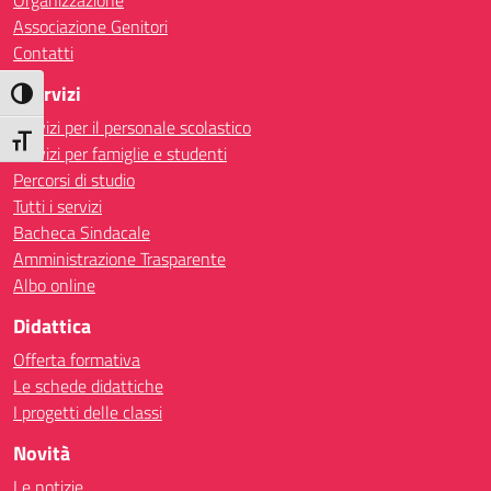
Organizzazione
Associazione Genitori
Contatti
I Servizi
Attiva/disattiva alto contrasto
Servizi per il personale scolastico
Attiva/disattiva dimensione testo
Servizi per famiglie e studenti
Percorsi di studio
Tutti i servizi
Bacheca Sindacale
Amministrazione Trasparente
Albo online
Didattica
Offerta formativa
Le schede didattiche
I progetti delle classi
Novità
Le notizie