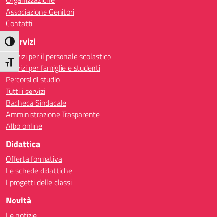
Organizzazione
Associazione Genitori
Contatti
I Servizi
Attiva/disattiva alto contrasto
Servizi per il personale scolastico
Attiva/disattiva dimensione testo
Servizi per famiglie e studenti
Percorsi di studio
Tutti i servizi
Bacheca Sindacale
Amministrazione Trasparente
Albo online
Didattica
Offerta formativa
Le schede didattiche
I progetti delle classi
Novità
Le notizie