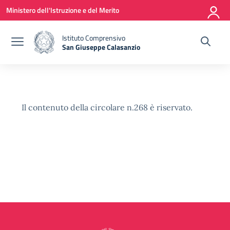
Vai ai contenuti
Vai al menu di navigazione
Vai al footer
Ministero dell'Istruzione e del Merito
Istituto Comprensivo
San Giuseppe Calasanzio
— Visita la pagina iniziale della scuola
Il contenuto della circolare n.268 è riservato.