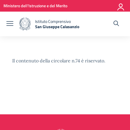
Vai ai contenuti
Vai al menu di navigazione
Vai al footer
Ministero dell'Istruzione e del Merito
Istituto Comprensivo
San Giuseppe Calasanzio
— Visita la pagina iniziale della scuola
Il contenuto della circolare n.74 è riservato.