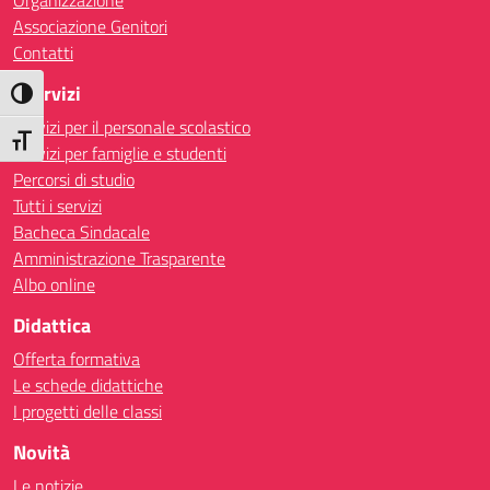
Organizzazione
Associazione Genitori
Contatti
I Servizi
Attiva/disattiva alto contrasto
Servizi per il personale scolastico
Attiva/disattiva dimensione testo
Servizi per famiglie e studenti
Percorsi di studio
Tutti i servizi
Bacheca Sindacale
Amministrazione Trasparente
Albo online
Didattica
Offerta formativa
Le schede didattiche
I progetti delle classi
Novità
Le notizie