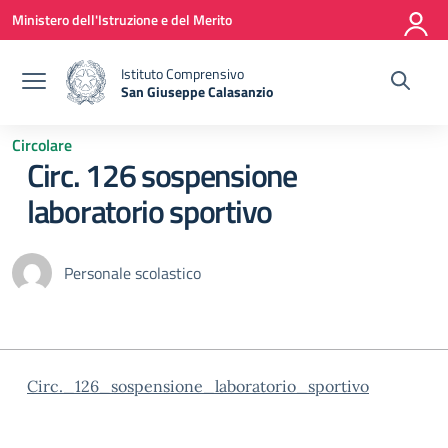
Vai ai contenuti
Vai al menu di navigazione
Vai al footer
Ministero dell'Istruzione e del Merito
Istituto Comprensivo
San Giuseppe Calasanzio
— Visita la pagina iniziale della scuola
Circolare
Circ. 126 sospensione
laboratorio sportivo
Personale scolastico
Circ._126_sospensione_laboratorio_sportivo