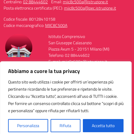
Centralino:
02 88444602
Email:
miic8c500a@istruzione.it
Posta elettronica certificata (PEC):
miic8c500a@pec.istruzione.it
Codice fiscale: 80128410158
Codice meccanografico:
MIIC8C500A
Istituto Comprensivo
San Giuseppe Calasanzio
Piazza Axum 5 - 20151 Milano (MI)
Telefono: 02 88444602
E-mail: miic8c500a@istruzione.it
PEC: miic8c500a@pec.istruzione.it
Abbiamo a cuore la tua privacy
Codice Meccanografico: MIIC8C500A
Codice Fiscale: 80128410158
Questo sito web utilizza i cookie per offrirti un’esperienza più
FAX: 0288444568
pertinente ricordando le tue preferenze e ripetendo le visite.
Cliccando su "Accetta tutto", acconsenti all'uso di TUTTI i cookie.
Per fornire un consenso controllato clicca sul bottone “scopri di più
e personalizza” oppure rifiuta per rifiutarli tutti.
Idea e progetto di Designers Italia
Personalizza
Rifiuta
Accetta tutto