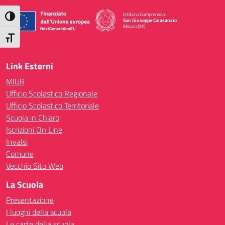
Istituto Comprensivo
Attiva/disattiva alto contrasto
San Giuseppe Calasanzio
Milano (MI)
— Visita la pagina iniziale della scuola
Attiva/disattiva dimensione testo
Link Esterni
MIUR
Ufficio Scolastico Regionale
Ufficio Scolastico Territoriale
Scuola in Chiaro
Iscrizioni On Line
Invalsi
Comune
Vecchio Sito Web
La Scuola
Presentazione
I luoghi della scuola
Le carte della scuola