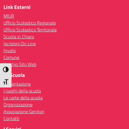
Link Esterni
MIUR
Ufficio Scolastico Regionale
Ufficio Scolastico Territoriale
Scuola in Chiaro
Iscrizioni On Line
Invalsi
Comune
Vecchio Sito Web
Attiva/disattiva alto contrasto
La Scuola
Attiva/disattiva dimensione testo
Presentazione
I luoghi della scuola
Le carte della scuola
Organizzazione
Associazione Genitori
Contatti