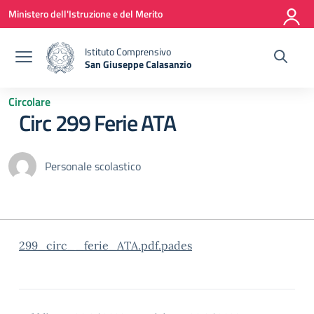
Vai ai contenuti
Vai al menu di navigazione
Vai al footer
Ministero dell'Istruzione e del Merito
Istituto Comprensivo
San Giuseppe Calasanzio
— Visita la pagina iniziale della scuola
Circolare
Circ 299 Ferie ATA
Personale scolastico
299_circ__ferie_ATA.pdf.pades