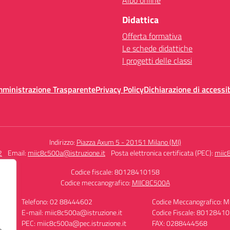
Albo online
Didattica
Offerta formativa
Le schede didattiche
I progetti delle classi
mministrazione Trasparente
Privacy Policy
Dichiarazione di accessib
Indirizzo:
Piazza Axum 5 - 20151 Milano (MI)
2
Email:
miic8c500a@istruzione.it
Posta elettronica certificata (PEC):
miic
Codice fiscale: 80128410158
Codice meccanografico:
MIIC8C500A
Telefono: 02 88444602
Codice Meccanografico: 
E-mail: miic8c500a@istruzione.it
Codice Fiscale: 8012841
PEC: miic8c500a@pec.istruzione.it
FAX: 0288444568