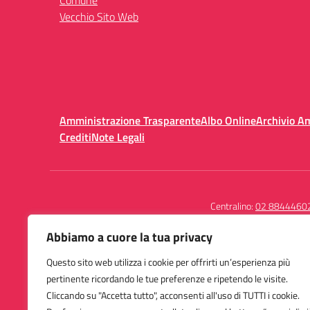
Comune
Vecchio Sito Web
Amministrazione Trasparente
Albo Online
Archivio A
Crediti
Note Legali
Centralino:
02 8844460
Abbiamo a cuore la tua privacy
Questo sito web utilizza i cookie per offrirti un’esperienza più
Istituto Comprensivo
pertinente ricordando le tue preferenze e ripetendo le visite.
San Giuseppe Calasanzio
Cliccando su "Accetta tutto", acconsenti all'uso di TUTTI i cookie.
Piazza Axum 5 - 20151 Milano (MI)