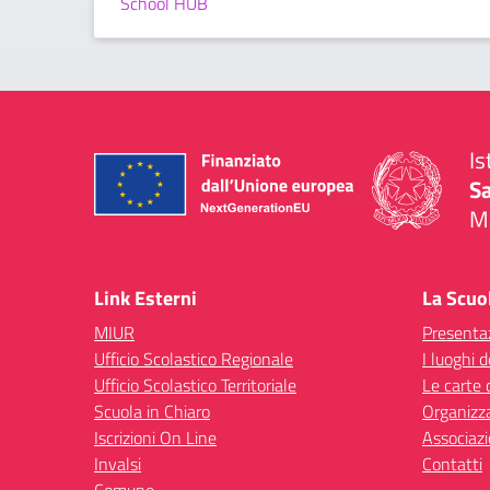
School HUB
Is
S
Mi
— 
Link Esterni
La Scuo
MIUR
Presenta
Ufficio Scolastico Regionale
I luoghi d
Ufficio Scolastico Territoriale
Le carte 
Scuola in Chiaro
Organizz
Iscrizioni On Line
Associazi
Invalsi
Contatti