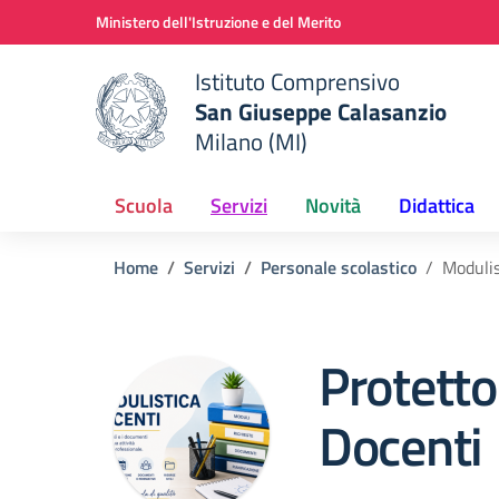
Vai ai contenuti
Vai al menu di navigazione
Vai al footer
Ministero dell'Istruzione e del Merito
Istituto Comprensivo
San Giuseppe Calasanzio
Milano (MI)
e della scuola
— Visita la pagina iniziale del
Scuola
Servizi
Novità
Didattica
Home
Servizi
Personale scolastico
Modulis
Protetto
Docenti