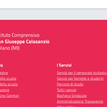
tituto Comprensivo
an Giuseppe Calasanzio
lano (MI)
Visita la pagina iniziale della scuola
la
I Servizi
zione
Servizi per il personale scolasti
ella scuola
Servizi per famiglie e studenti
della scuola
Percorsi di studio
azione
Tutti i servizi
one Genitori
Bacheca Sindacale
Amministrazione Trasparente