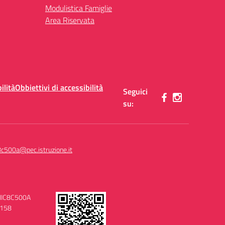
Modulistica Famiglie
Area Riservata
ilità
Obbiettivi di accessibilità
Seguici
su:
8c500a@pec.istruzione.it
MIIC8C500A
0158