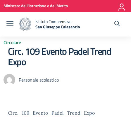
Vai ai contenuti
Vai al menu di navigazione
Vai al footer
Ministero dell'Istruzione e del Merito
Istituto Comprensivo
San Giuseppe Calasanzio
— Visita la pagina iniziale della scuola
Circolare
Circ. 109 Evento Padel Trend
Expo
Personale scolastico
Circ._109_Evento_Padel_Trend_Expo