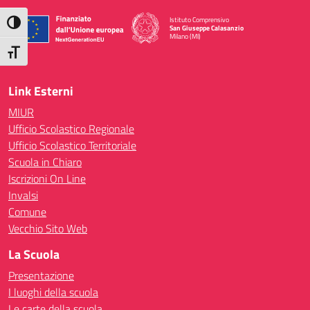
Istituto Comprensivo
Attiva/disattiva alto contrasto
San Giuseppe Calasanzio
Milano (MI)
— Visita la pagina iniziale della scuola
Attiva/disattiva dimensione testo
Link Esterni
MIUR
Ufficio Scolastico Regionale
Ufficio Scolastico Territoriale
Scuola in Chiaro
Iscrizioni On Line
Invalsi
Comune
Vecchio Sito Web
La Scuola
Presentazione
I luoghi della scuola
Le carte della scuola