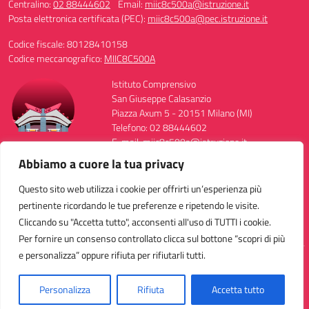
Centralino:
02 88444602
Email:
miic8c500a@istruzione.it
Posta elettronica certificata (PEC):
miic8c500a@pec.istruzione.it
Codice fiscale: 80128410158
Codice meccanografico:
MIIC8C500A
Istituto Comprensivo
San Giuseppe Calasanzio
Piazza Axum 5 - 20151 Milano (MI)
Telefono: 02 88444602
E-mail: miic8c500a@istruzione.it
PEC: miic8c500a@pec.istruzione.it
Abbiamo a cuore la tua privacy
Codice Meccanografico: MIIC8C500A
Codice Fiscale: 80128410158
Questo sito web utilizza i cookie per offrirti un’esperienza più
FAX: 0288444568
pertinente ricordando le tue preferenze e ripetendo le visite.
Cliccando su "Accetta tutto", acconsenti all'uso di TUTTI i cookie.
Per fornire un consenso controllato clicca sul bottone “scopri di più
e personalizza” oppure rifiuta per rifiutarli tutti.
Idea e progetto di Designers Italia
Personalizza
Rifiuta
Accetta tutto